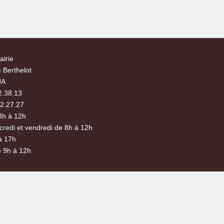
airie
 Berthelot
UA
2.38.13
72.27.27
8h à 12h
credi et vendredi de 8h à 12h
à 17h
 9h à 12h