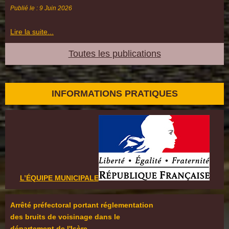
Publié le : 9 Juin 2026
Lire la suite...
Toutes les publications
INFORMATIONS PRATIQUES
L’ÉQUIPE MUNICIPALE
Arrêté préfectoral portant réglementation
des bruits de voisinage dans le
département de l'Isère