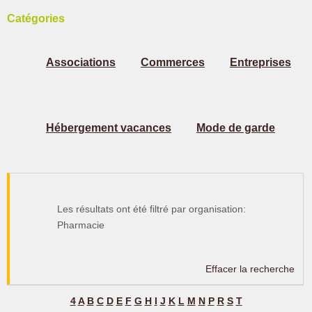
Catégories
Associations
Commerces
Entreprises
Hébergement vacances
Mode de garde
Les résultats ont été filtré par organisation:
Pharmacie
Effacer la recherche
4
A
B
C
D
E
F
G
H
I
J
K
L
M
N
P
R
S
T