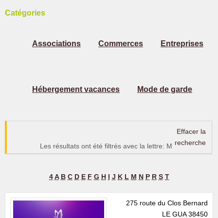
Catégories
Associations
Commerces
Entreprises
Hébergement vacances
Mode de garde
Effacer la
recherche
Les résultats ont été filtrés avec la lettre: M
4
A
B
C
D
E
F
G
H
I
J
K
L
M
N
P
R
S
T
275 route du Clos Bernard
LE GUA
38450