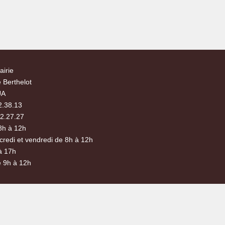
airie
 Berthelot
UA
2.38.13
72.27.27
8h à 12h
credi et vendredi de 8h à 12h
à 17h
 9h à 12h