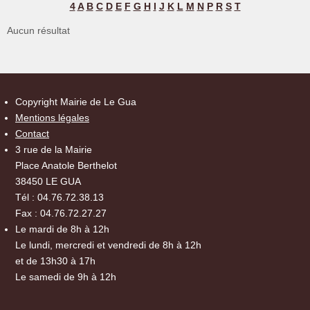
4
A
B
C
D
E
F
G
H
I
J
K
L
M
N
P
R
S
T
Aucun résultat
Copyright Mairie de Le Gua
Mentions légales
Contact
3 rue de la Mairie
Place Anatole Berthelot
38450 LE GUA
Tél : 04.76.72.38.13
Fax : 04.76.72.27.27
Le mardi de 8h à 12h
Le lundi, mercredi et vendredi de 8h à 12h
et de 13h30 à 17h
Le samedi de 9h à 12h