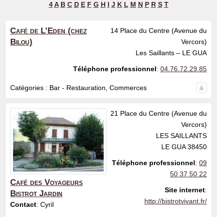
4
A
B
C
D
E
F
G
H
I
J
K
L
M
N
P
R
S
T
Café de L’Eden (chez
14 Place du Centre (Avenue du
Bilou)
Vercors)
Les Saillants – LE GUA
Téléphone professionnel
:
04.76.72.29.85
Catégories :
Bar - Restauration
,
Commerces
21 Place du Centre (Avenue du
Vercors)
LES SAILLANTS
LE GUA
38450
Téléphone professionnel
:
09
50 37 50 22
Café des Voyageurs
Site internet
:
Bistrot Jardin
http://bistrotvivant.fr/
Contact
:
Cyril