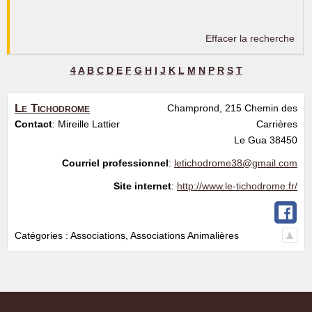
Effacer la recherche
4
A
B
C
D
E
F
G
H
I
J
K
L
M
N
P
R
S
T
Le Tichodrome
Champrond, 215 Chemin des
Contact
:
Mireille
Lattier
Carrières
Le Gua
38450
Courriel professionnel
:
letichodrome38@gmail.com
Site internet
:
http://www.le-tichodrome.fr/
Catégories :
Associations
,
Associations Animalières