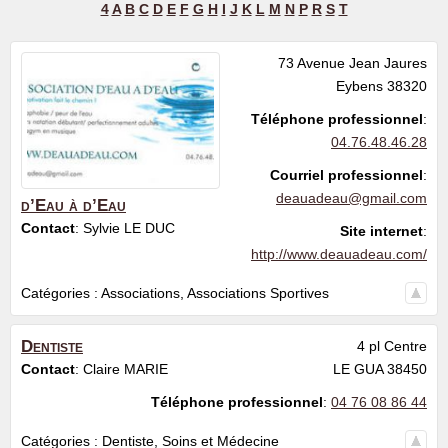
4
A
B
C
D
E
F
G
H
I
J
K
L
M
N
P
R
S
T
73 Avenue Jean Jaures
Eybens
38320
Téléphone professionnel
:
04.76.48.46.28
Courriel professionnel
:
deauadeau@gmail.com
d’Eau à d’Eau
Contact
:
Sylvie
LE DUC
Site internet
:
http://www.deauadeau.com/
Catégories :
Associations
,
Associations Sportives
Dentiste
4 pl Centre
Contact
:
Claire
MARIE
LE GUA
38450
Téléphone professionnel
:
04 76 08 86 44
Catégories :
Dentiste
,
Soins et Médecine