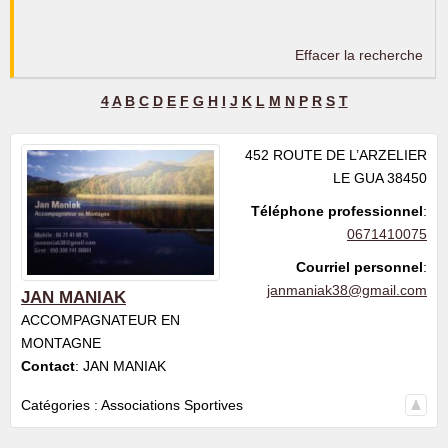
Effacer la recherche
4
A
B
C
D
E
F
G
H
I
J
K
L
M
N
P
R
S
T
452 ROUTE DE L’ARZELIER
LE GUA
38450
Téléphone professionnel
:
0671410075
Courriel personnel
:
janmaniak38@gmail.com
JAN MANIAK
ACCOMPAGNATEUR EN
MONTAGNE
Contact
:
JAN
MANIAK
Catégories :
Associations Sportives