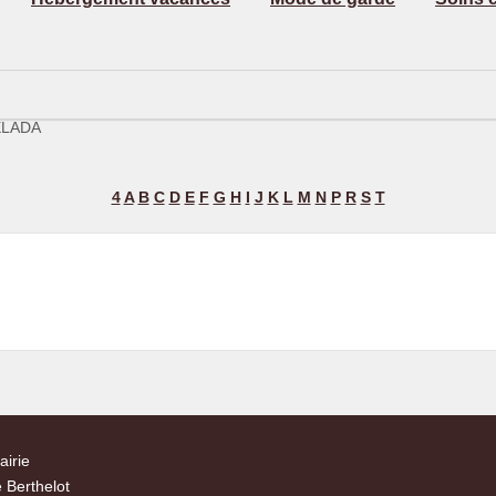
RELADA
4
A
B
C
D
E
F
G
H
I
J
K
L
M
N
P
R
S
T
airie
 Berthelot