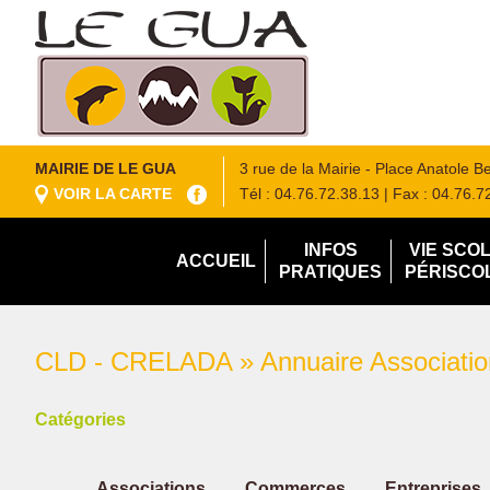
MAIRIE DE LE GUA
3 rue de la Mairie - Place Anatole 
VOIR LA CARTE
Tél : 04.76.72.38.13
| Fax : 04.76.7
INFOS
VIE SCO
ACCUEIL
PRATIQUES
PÉRISCO
CLD - CRELADA » Annuaire Associatio
Catégories
Associations
Commerces
Entreprises