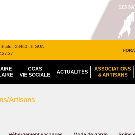
Berthelot, 38450 LE GUA
HORA
2.27.27
LAIRE
CCAS
ASSOCIATIONS
ACTUALITÉS
LAIRE
VIE SOCIALE
& ARTISANS
ns/Artisans
Hébergement vacances
Mode de garde
Soins 