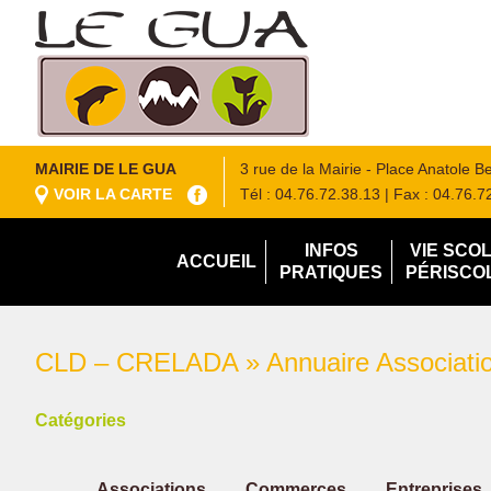
MAIRIE DE LE GUA
3 rue de la Mairie - Place Anatole 
VOIR LA CARTE
Tél : 04.76.72.38.13
| Fax : 04.76.7
INFOS
VIE SCO
ACCUEIL
PRATIQUES
PÉRISCO
CLD – CRELADA » Annuaire Associatio
Catégories
Associations
Commerces
Entreprises