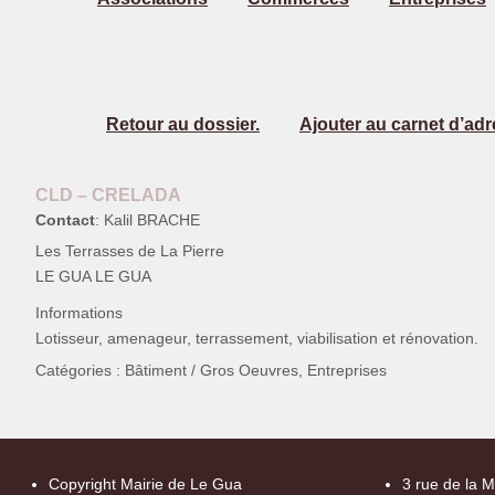
Retour au dossier.
Ajouter au carnet d’adr
CLD – CRELADA
Contact
:
Kalil
BRACHE
Les Terrasses de La Pierre
LE GUA LE GUA
Informations
Lotisseur, amenageur, terrassement, viabilisation et rénovation.
Catégories :
Bâtiment / Gros Oeuvres
,
Entreprises
Copyright Mairie de Le Gua
3 rue de la M