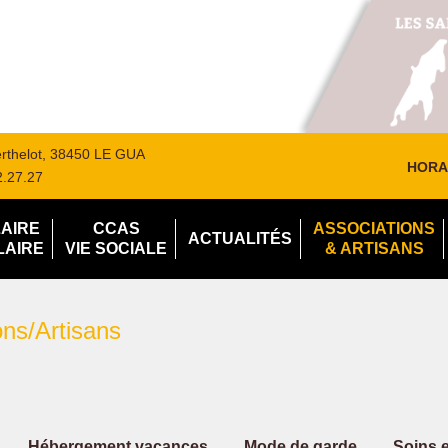
Berthelot, 38450 LE GUA
HORA
2.27.27
LAIRE
CCAS
ASSOCIATIONS
ACTUALITÉS
LAIRE
VIE SOCIALE
& ARTISANS
ns/Artisans
Hébergement vacances
Mode de garde
Soins 