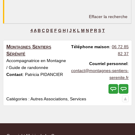
Effacer la recherche
4
A
B
C
D
E
F
G
H
I
J
K
L
M
N
P
R
S
T
Montagnes Sentiers
Téléphone maison
:
06 72 85
Sérénité
82 37
Accompagnatrice en Montagne
Courriel personnel
:
/ Guide de randonnée
contact@montagnes-sentiers-
Contact
:
Patricia
PIDANCIER
serenite.fr
Catégories :
Autres Associations
,
Services