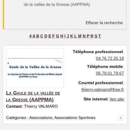
de la vallée de la Gresse (AAPPMA)
Effacer la recherche
4
A
B
C
D
E
F
G
H
I
J
K
L
M
N
P
R
S
T
Téléphone professionnel
:
04.76.72.25.18
Téléphone mobile
:
06.78.01.79.67
Courriel professionnel
:
thierry.valmaro@free.fr
La Gaule de la vallée de
Site internet
:
lien site
la Gresse (AAPPMA)
Contact
:
Thierry
VALMARO
Catégories :
Associations
,
Associations Sportives