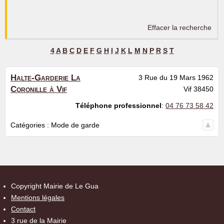
Effacer la recherche
4
A
B
C
D
E
F
G
H
I
J
K
L
M
N
P
R
S
T
Halte-Garderie La
3 Rue du 19 Mars 1962
Coronille à Vif
Vif
38450
Téléphone professionnel
:
04 76 73 58 42
Catégories :
Mode de garde
Copyright Mairie de Le Gua
Mentions légales
Contact
3 rue de la Mairie